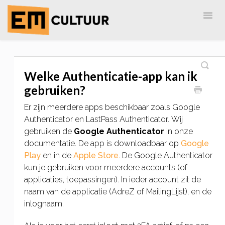
Togg
Navig
Home
EM-Cultuur
AdreZ
MailingLijst
Welke Authenticatie-app kan ik
gebruiken?
Er zijn meerdere apps beschikbaar zoals Google
Authenticator en LastPass Authenticator. Wij
gebruiken de
Google Authenticator
in onze
documentatie. De app is downloadbaar op
Google
Play
en in de
Apple Store
. De Google Authenticator
kun je gebruiken voor meerdere accounts (of
applicaties, toepassingen). In ieder account zit de
naam van de applicatie (AdreZ of MailingLijst), en de
inlognaam.