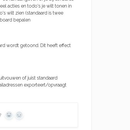
l acties en todo's je wilt tonen in
's wilt zien (standaard is twee
hboard bepalen
rd wordt getoond. Dit heeft effect
 uitvouwen of juist standaard
mailadressen exporteert/opvraagt
?
Yes
No