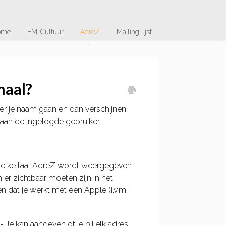
ome
EM-Cultuur
AdreZ
MailingLijst
maal?
er je naam gaan en dan verschijnen
 aan de ingelogde gebruiker.
 welke taal AdreZ wordt weergegeven
er zichtbaar moeten zijn in het
n dat je werkt met een Apple (i.v.m.
:- Je kan aangeven of je bij elk adres