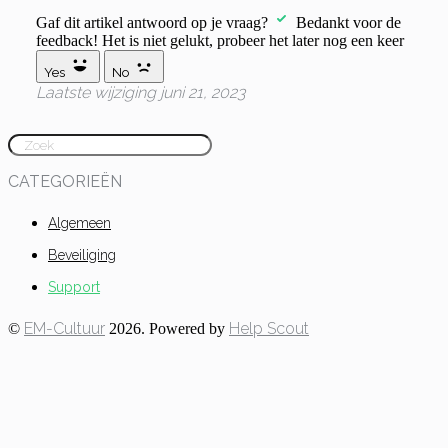
Gaf dit artikel antwoord op je vraag?
Bedankt voor de
feedback!
Het is niet gelukt, probeer het later nog een keer
Yes
No
Laatste wijziging juni 21, 2023
Toggle Search
CATEGORIEËN
Algemeen
Beveiliging
Support
EM-Cultuur
Help Scout
©
2026.
Powered by