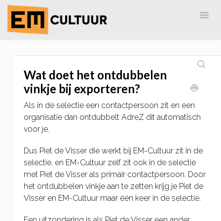
Togg
Navig
Home
EM-Cultuur
AdreZ
MailingLijst
Wat doet het ontdubbelen
vinkje bij exporteren?
Als in de selectie een contactpersoon zit en een
organisatie dan ontdubbelt AdreZ dit automatisch
voor je.
Dus Piet de Visser die werkt bij EM-Cultuur zit in de
selectie, en EM-Cultuur zelf zit ook in de selectie
met Piet de Visser als primair contactpersoon. Door
het ontdubbelen vinkje aan te zetten krijg je Piet de
Visser en EM-Cultuur maar één keer in de selectie.
Een uitzondering is als Piet de Visser een ander