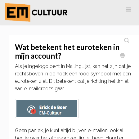
Togg
Navig
Home
EM-Cultuur
AdreZ
MailingLijst
Wat betekent het euroteken in
mijn account?
Als je ingelogd bent in MailingLijst, kan het zijn dat je
rechtsboven in de hoek een rood symbool met een
euroteken ziet. Dit betekent dat je richting het limiet
aan e-mailcredits gaat.
Geen paniek, je kunt altijd blijven e-mailen, ook al
ben je over het afgesproken limiet heen. Houd er