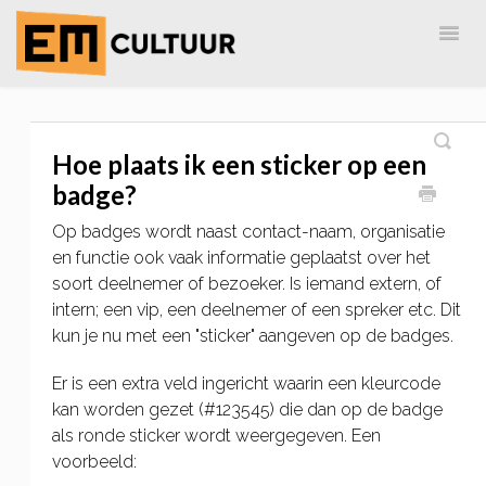
Togg
Navig
Home
EM-Cultuur
AdreZ
MailingLijst
Hoe plaats ik een sticker op een
badge?
Op badges wordt naast contact-naam, organisatie
en functie ook vaak informatie geplaatst over het
soort deelnemer of bezoeker. Is iemand extern, of
intern; een vip, een deelnemer of een spreker etc. Dit
kun je nu met een "sticker" aangeven op de badges.
Er is een extra veld ingericht waarin een kleurcode
kan worden gezet (#123545) die dan op de badge
als ronde sticker wordt weergegeven. Een
voorbeeld: