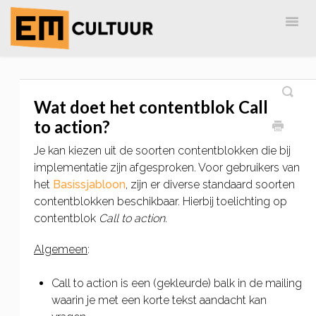
Togg
Navig
Home
EM-Cultuur
AdreZ
MailingLijst
Wat doet het contentblok Call
to action?
Je kan kiezen uit de soorten contentblokken die bij
implementatie zijn afgesproken. Voor gebruikers van
het
Basissjabloon
, zijn er diverse standaard soorten
contentblokken beschikbaar. Hierbij toelichting op
contentblok
Call to action
.
Algemeen
:
Call to action is een (gekleurde) balk in de mailing
waarin je met een korte tekst aandacht kan