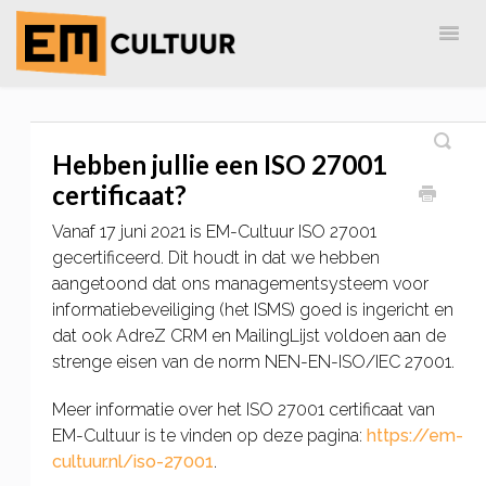
Togg
Navig
Home
EM-Cultuur
AdreZ
MailingLijst
Hebben jullie een ISO 27001
certificaat?
Vanaf 17 juni 2021 is EM-Cultuur ISO 27001
gecertificeerd. Dit houdt in dat we hebben
aangetoond dat ons managementsysteem voor
informatiebeveiliging (het ISMS) goed is ingericht en
dat ook AdreZ CRM en MailingLijst voldoen aan de
strenge eisen van de norm NEN-EN-ISO/IEC 27001.
Meer informatie over het ISO 27001 certificaat van
EM-Cultuur is te vinden op deze pagina:
https://em-
cultuur.nl/iso-27001
.