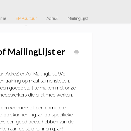
ome
EM-Cultuur
AdreZ
MailingLijst
f MailingLijst er
n AdreZ en/of MailingLijst. We
n training op maat samenstellen.
 een goede start te maken met onze
 medewerkers die er al mee werken.
us doen we meestal een complete
rd ook kunnen ingaan op specifieke
emers een goed beeld hebben van de
ten aan de slag kunnen gaan!