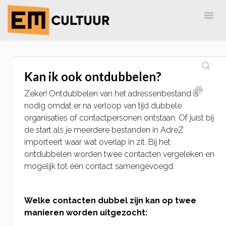
Togg
Navig
Home
EM-Cultuur
AdreZ
MailingLijst
Kan ik ook ontdubbelen?
Zeker! Ontdubbelen van het adressenbestand is
nodig omdat er na verloop van tijd dubbele
organisaties of contactpersonen ontstaan. Of juist bij
de start als je meerdere bestanden in AdreZ
importeert waar wat overlap in zit. Bij het
ontdubbelen worden twee contacten vergeleken en
mogelijk tot één contact samengevoegd.
Welke contacten dubbel zijn kan op twee
manieren worden uitgezocht: