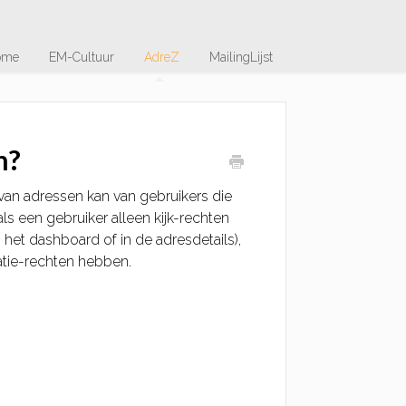
ome
EM-Cultuur
AdreZ
MailingLijst
n?
van adressen kan van gebruikers die
s een gebruiker alleen kijk-rechten
het dashboard of in de adresdetails),
atie-rechten hebben.