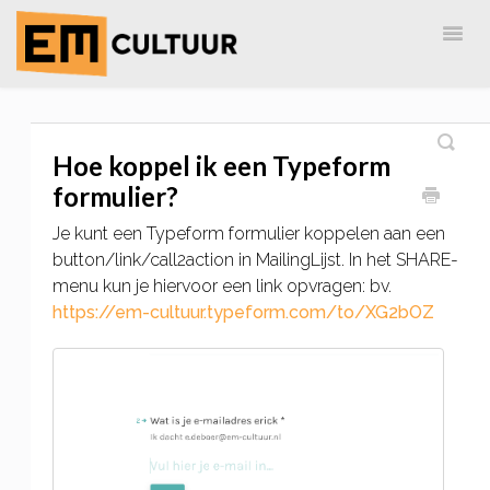
Togg
Navig
Home
EM-Cultuur
AdreZ
MailingLijst
Hoe koppel ik een Typeform
formulier?
Je kunt een Typeform formulier koppelen aan een
button/link/call2action in MailingLijst. In het SHARE-
menu kun je hiervoor een link opvragen: bv.
https://em-cultuur.typeform.com/to/XG2bOZ