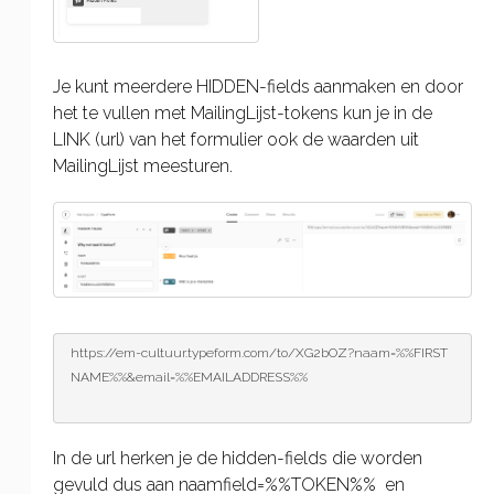
Je kunt meerdere HIDDEN-fields aanmaken en door
het te vullen met MailingLijst-tokens kun je in de
LINK (url) van het formulier ook de waarden uit
MailingLijst meesturen.
https://em-cultuur.typeform.com/to/XG2bOZ?naam=%%FIRST
NAME%%&email=%%EMAILADDRESS%%
In de url herken je de hidden-fields die worden
gevuld dus aan naamfield=%%TOKEN%% en