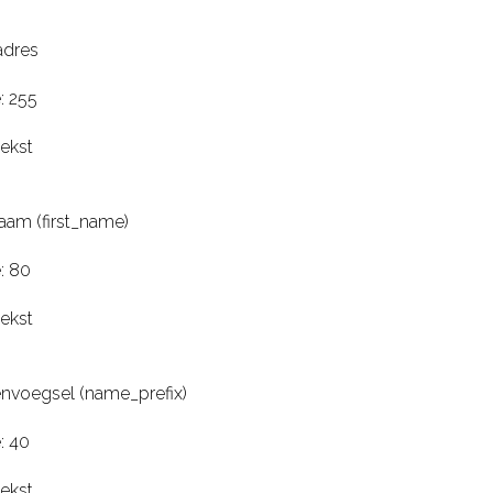
adres
: 255
tekst
am (first_name)
: 80
tekst
nvoegsel (name_prefix)
: 40
tekst