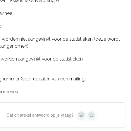
s=LinkstatistiekenVeldlengte: 1
ja/nee
:
ks worden niet aangevinkt voor de statistieken (deze wordt
 aangenomen)
s worden aangevinkt voor de statistieken
gnummer (voor updaten van een mailing)
numeriek
Gaf dit artikel antwoord op je vraag?
Yes
No