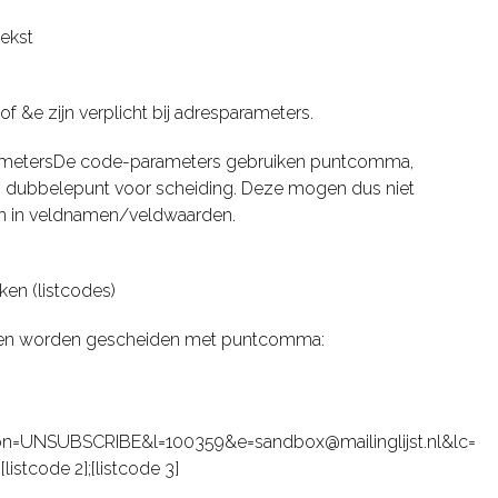
tekst
of &e zijn verplicht bij adresparameters.
metersDe code-parameters gebruiken puntcomma,
dubbelepunt voor scheiding. Deze mogen dus niet
 in veldnamen/veldwaarden.
ken (listcodes)
ken worden gescheiden met puntcomma:
ion=UNSUBSCRIBE&l=100359&e=sandbox@mailinglijst.nl&lc=
;[listcode 2];[listcode 3]