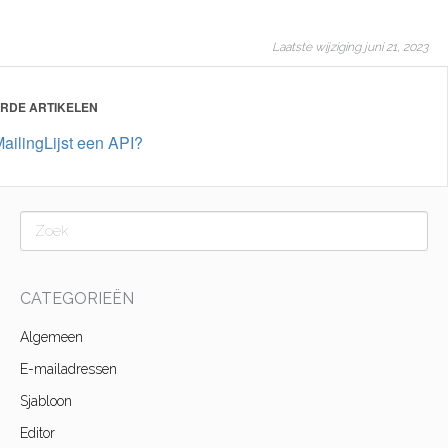
Laatste wijziging juni 21, 2023
RDE ARTIKELEN
MailingLijst een API?
CATEGORIEËN
Algemeen
E-mailadressen
Sjabloon
Editor