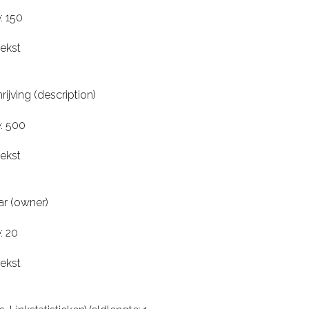
: 150
tekst
jving (description)
: 500
tekst
r (owner)
: 20
tekst