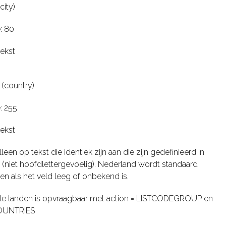
city)
: 80
tekst
(country)
: 255
tekst
leen op tekst die identiek zijn aan die zijn gedefinieerd in
st (niet hoofdlettergevoelig). Nederland wordt standaard
 als het veld leeg of onbekend is.
alle landen is opvraagbaar met action = LISTCODEGROUP en
OUNTRIES