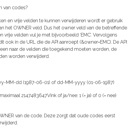
en van codes?
en en vrije velden te kunnen verwijderen wordt er gebruik
n het OWNER veld. Dus het owner veld van de betreffende
n vrije velden vul je met bijvoorbeeld ‘EMC’. Vervolgens
 dit ook in de URL die de API aanroept (&owner=EMC). De API
alleen naar de velden die toegekend moeten worden, de
den worden verwijderd.
yy-MM-dd (1987-06-01) of dd-MM-yyyy (01-06-1987)
maximaal 2147483647Vink of ja/nee: 1 (= ja) of 0 (= nee)
NER van de code. Deze zorgt dat oude codes eerst
wijderd.