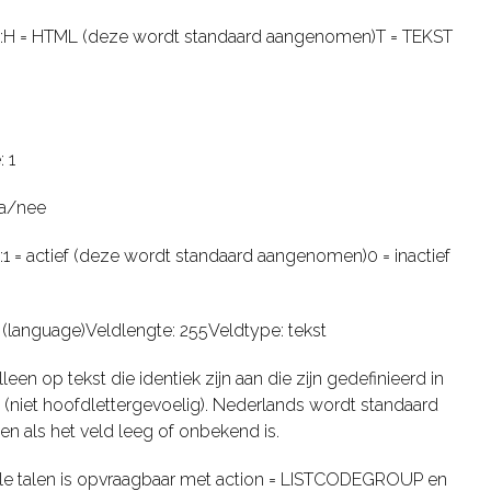
t:H = HTML (deze wordt standaard aangenomen)T = TEKST
 1
ja/nee
:1 = actief (deze wordt standaard aangenomen)0 = inactief
 (language)Veldlengte: 255Veldtype: tekst
leen op tekst die identiek zijn aan die zijn gedefinieerd in
st (niet hoofdlettergevoelig). Nederlands wordt standaard
 als het veld leeg of onbekend is.
alle talen is opvraagbaar met action = LISTCODEGROUP en