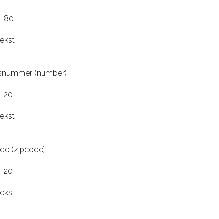
: 80
tekst
snummer (number)
: 20
tekst
de (zipcode)
: 20
tekst