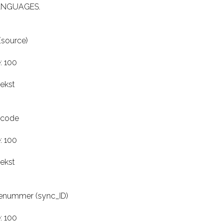
LANGUAGES.
(source)
: 100
tekst
tcode
: 100
tekst
ienummer (sync_ID)
: 100