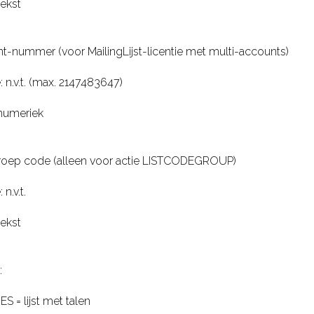
tekst
-nummer (voor MailingLijst-licentie met multi-accounts)
 n.v.t. (max. 2147483647)
numeriek
oep code (alleen voor actie LISTCODEGROUP)
n.v.t.
tekst
:
= lijst met talen