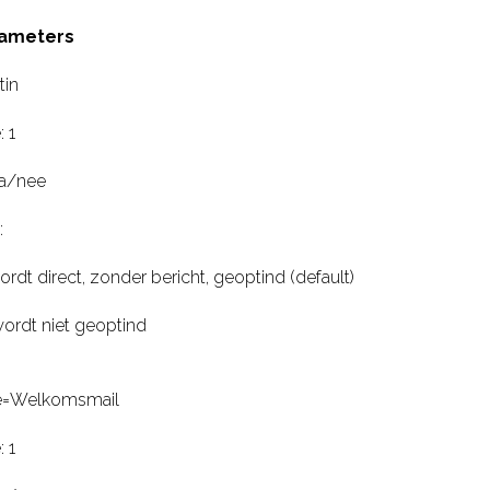
rameters
tin
 1
ja/nee
:
ordt direct, zonder bericht, geoptind (default)
wordt niet geoptind
=Welkomsmail
 1