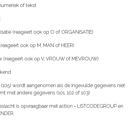
numeriek of tekst
:
nisatie (reageert ook op O of ORGANISATIE)
(reageert ook op M, MAN of HEER)
uw (reageert ook op V, VROUW of MEVROUW)
ekend
(105) wordt aangenomen als de ingevulde gegevens niet
t met andere gegevens (101, 102 of 103)
geslacht is opvraagbaar met action = LISTCODEGROUP en
ENDER.