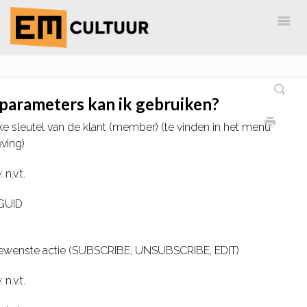
Togg
Navig
Home
EM-Cultuur
AdreZ
MailingLijst
parameters kan ik gebruiken?
e sleutel van de klant (member) (te vinden in het menu
ving)
n.v.t.
 GUID
ewenste actie (SUBSCRIBE, UNSUBSCRIBE, EDIT)
n.v.t.