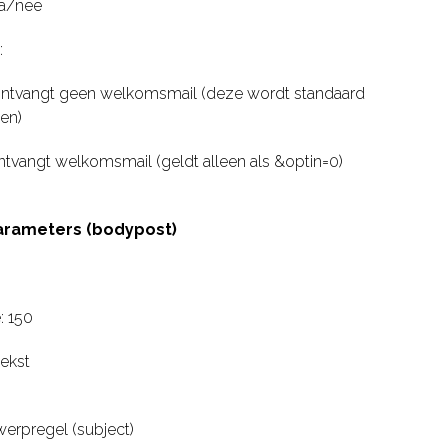
ja/nee
:
ontvangt geen welkomsmail (deze wordt standaard
en)
ontvangt welkomsmail (geldt alleen als &optin=0)
parameters (bodypost)
: 150
tekst
erpregel (subject)