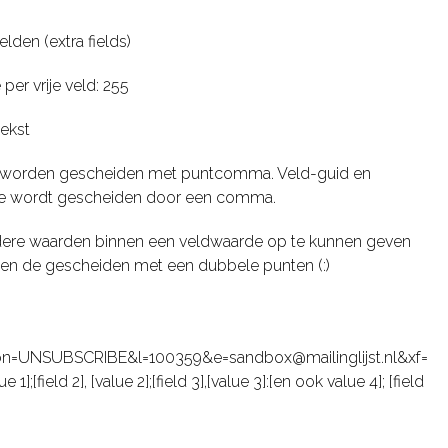
velden (extra fields)
per vrije veld: 255
tekst
 worden gescheiden met puntcomma. Veld-guid en
e wordt gescheiden door een comma.
re waarden binnen een veldwaarde op te kunnen geven
en de gescheiden met een dubbele punten (:)
ion=UNSUBSCRIBE&l=100359&e=sandbox@mailinglijst.nl&xf=
lue 1];[field 2], [value 2];[field 3],[value 3]:[en ook value 4]; [field
]