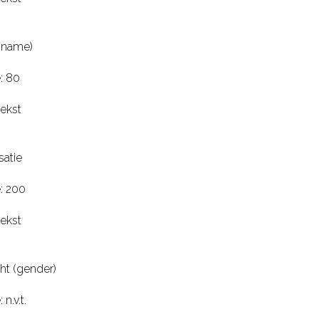
(name)
: 80
tekst
atie
: 200
tekst
ht (gender)
n.v.t.