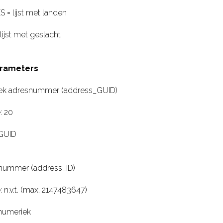
= lijst met landen
ijst met geslacht
rameters
ek adresnummer (address_GUID)
: 20
 GUID
nummer (address_ID)
 n.v.t. (max. 2147483647)
numeriek