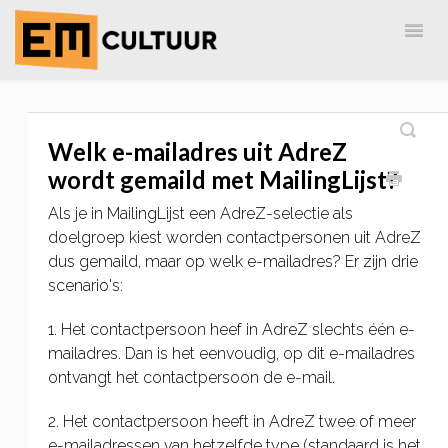
Togg
Navig
Home
EM-Cultuur
AdreZ
MailingLijst
Welk e-mailadres uit AdreZ
wordt gemaild met MailingLijst?
Als je in MailingLijst een AdreZ-selectie als
doelgroep kiest worden contactpersonen uit AdreZ
dus gemaild, maar op welk e-mailadres? Er zijn drie
scenario's:
1. Het contactpersoon heef in AdreZ slechts één e-
mailadres. Dan is het eenvoudig, op dit e-mailadres
ontvangt het contactpersoon de e-mail.
2. Het contactpersoon heeft in AdreZ twee of meer
e-mailadressen van hetzelfde type (standaard is het