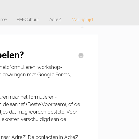
ome
EM-Cultuur
AdreZ
MailingLijst
pelen?
nmeldformulieren, workshop-
e ervaringen met Google Forms,
ren naar het formulieren-
n de aanhef (Beste Voornaam), of de
aartjes dat mag worden besteld. Voor
tiekosten verschuldigd aan de
 naar AdreZ. De contacten in AdreZ