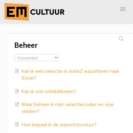
Togg
Navig
Home
EM-Cultuur
AdreZ
MailingLijst
Beheer
Kan ik een selectie in AdreZ exporteren naar
Excel?
Kan ik ook ontdubbelen?
Waar beheer ik mijn selectiecodes en vrije
velden?
Hoe bepaal ik de exportstructuur?